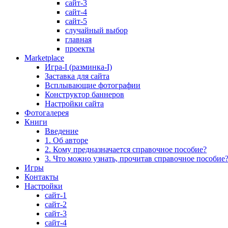
сайт-3
сайт-4
сайт-5
случайный выбор
главная
проекты
Marketplace
Игра-I (разминка-I)
Заставка для сайта
Всплывающие фотографии
Конструктор баннеров
Настройки сайта
Фотогалерея
Книги
Введение
1. Об авторе
2. Кому предназначается справочное пособие?
3. Что можно узнать, прочитав справочное пособие
Игры
Контакты
Настройки
сайт-1
сайт-2
сайт-3
сайт-4