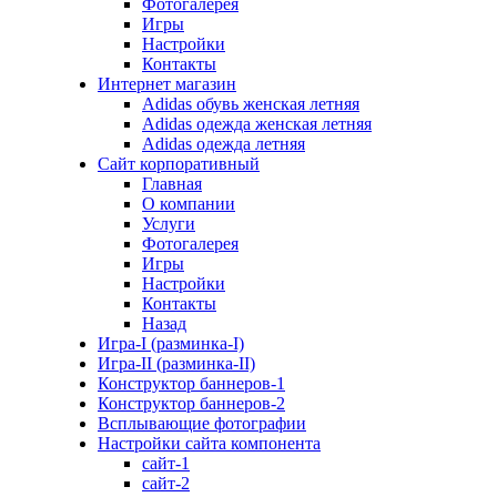
Фотогалерея
Игры
Наcтройки
Контакты
Интернет магазин
Adidas обувь женская летняя
Adidas одежда женская летняя
Adidas одежда летняя
Сайт корпоративный
Главная
О компании
Услуги
Фотогалерея
Игры
Настройки
Контакты
Назад
Игра-I (разминка-I)
Игра-II (разминка-II)
Конструктор баннеров-1
Конструктор баннеров-2
Всплывающие фотографии
Настройки сайта компонента
сайт-1
сайт-2