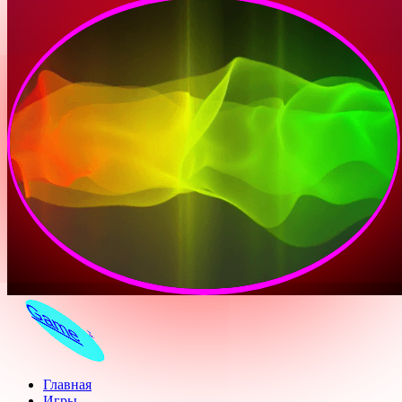
Game
x
Главная
Игры