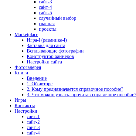
сайт-3
сайт-4
сайт-5
случайный выбор
главная
проекты
Marketplace
Игра-I (разминка-I)
Заставка для сайта
Всплывающие фотографии
Конструктор баннеров
Настройки сайта
Фотогалерея
Книги
Введение
1. Об авторе
2. Кому предназначается справочное пособие?
3. Что можно узнать, прочитав справочное пособие
Игры
Контакты
Настройки
сайт-1
сайт-2
сайт-3
сайт-4