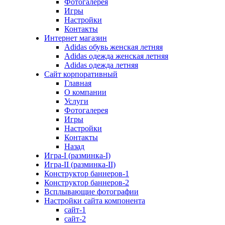
Фотогалерея
Игры
Наcтройки
Контакты
Интернет магазин
Adidas обувь женская летняя
Adidas одежда женская летняя
Adidas одежда летняя
Сайт корпоративный
Главная
О компании
Услуги
Фотогалерея
Игры
Настройки
Контакты
Назад
Игра-I (разминка-I)
Игра-II (разминка-II)
Конструктор баннеров-1
Конструктор баннеров-2
Всплывающие фотографии
Настройки сайта компонента
сайт-1
сайт-2