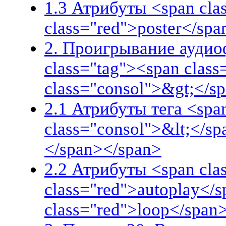
1.3 Атрибуты <span cla
class="red">poster</spa
2. Проигрывание аудиоф
class="tag"><span clas
class="consol">&gt;</s
2.1 Атрибуты тега <spa
class="consol">&lt;</s
</span></span>
2.2 Атрибуты <span clas
class="red">autoplay</s
class="red">loop</span