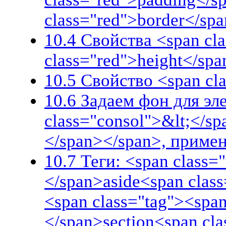
class="red">border</sp
10.4 Свойства <span cl
class="red">height</spa
10.5 Свойство <span cl
10.6 Задаем фон для эл
class="consol">&lt;</sp
</span></span>, приме
10.7 Теги: <span class=
</span>aside<span clas
<span class="tag"><span
</span>section<span cl