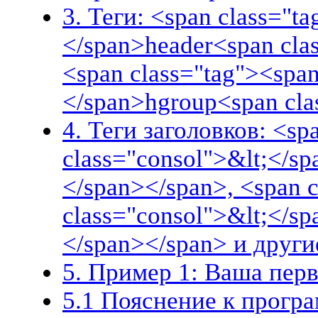
3. Теги: <span class="t
</span>header<span cla
<span class="tag"><span
</span>hgroup<span cla
4. Теги заголовков: <sp
class="consol">&lt;</s
</span></span>, <span 
class="consol">&lt;</s
</span></span> и други
5. Пример 1: Ваша пер
5.1 Пояснение к прогр