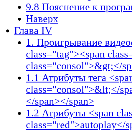
9.8 Пояснение к прогр
Наверх
Глава IV
1. Проигрывание видеоф
class="tag"><span clas
class="consol">&gt;</s
1.1 Атрибуты тега <spa
class="consol">&lt;</s
</span></span>
1.2 Атрибуты <span cla
class="red">autoplay</