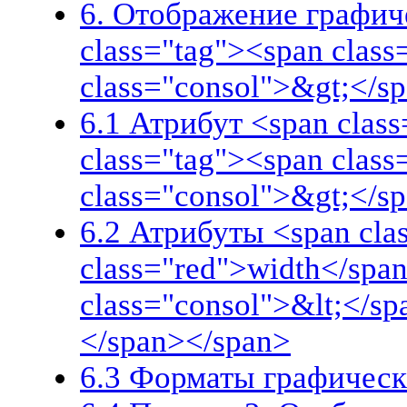
6. Отображение графич
class="tag"><span clas
class="consol">&gt;</s
6.1 Атрибут <span class
class="tag"><span clas
class="consol">&gt;</s
6.2 Атрибуты <span cla
class="red">width</span
class="consol">&lt;</s
</span></span>
6.3 Форматы графических