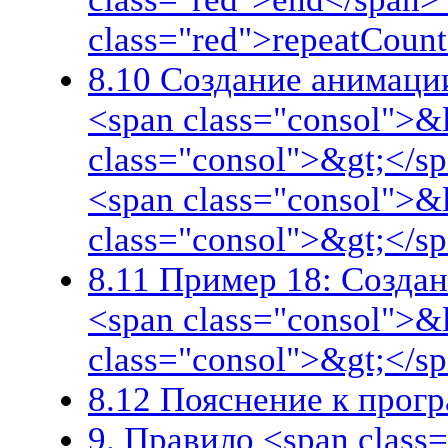
class="red">repeatCoun
8.10 Создание анимации
<span class="consol">&
class="consol">&gt;</sp
<span class="consol">&
class="consol">&gt;</s
8.11 Пример 18: Создан
<span class="consol">&
class="consol">&gt;</s
8.12 Пояснение к прог
9. Правило <span clas