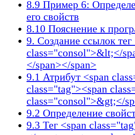
8.9 Пример 6: Определе
его свойств
8.10 Пояснение к прог
9. Создание ссылок тег
class="consol">&lt;</sp
</span></span>
9.1 Атрибут <span class
class="tag"><span clas
class="consol">&gt;</s
9.2 Определение свойс
9.3 Тег <span class="ta