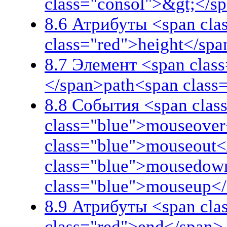
class="consol">&gt;</s
8.6 Атрибуты <span cla
class="red">height</spa
8.7 Элемент <span class
</span>path<span class
8.8 События <span class
class="blue">mouseover
class="blue">mouseout<
class="blue">mousedow
class="blue">mouseup<
8.9 Атрибуты <span cla
class="red">end</span>