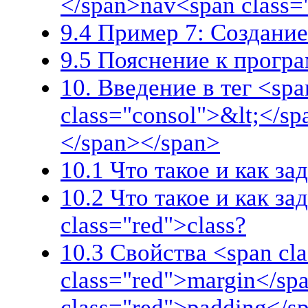
</span>nav<span class=
9.4 Пример 7: Создани
9.5 Пояснение к прогр
10. Введение в тег <spa
class="consol">&lt;</sp
</span></span>
10.1 Что такое и как за
10.2 Что такое и как за
class="red">class?
10.3 Свойства <span cla
class="red">margin</sp
class="red">padding</s