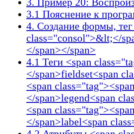
3. Пример 20: Воспрои
3.1 Пояснение к прогр
4. Создание формы, тег
class="consol">&lt;</s
</span></span>
4.1 Теги <span class="t
</span>fieldset<span cl
<span class="tag"><span
</span>legend<span cla
<span class="tag"><span
</span>label<span clas
4.2 Атрибуты <span cla