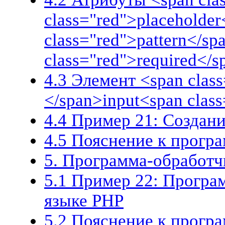
class="red">placeholder
class="red">pattern</sp
class="red">required</s
4.3 Элемент <span class
</span>input<span clas
4.4 Пример 21: Создан
4.5 Пояснение к прогр
5. Программа-обработч
5.1 Пример 22: Програ
языке PHP
5.2 Пояснение к прогр