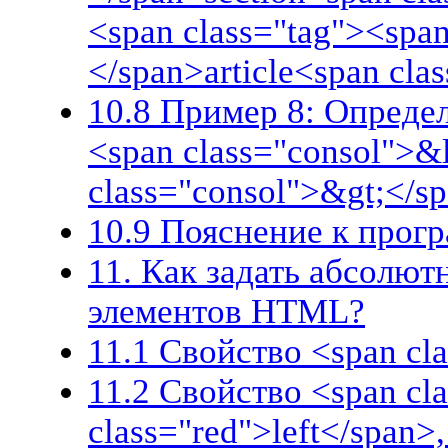
<span class="tag"><span
</span>article<span cl
10.8 Пример 8: Определ
<span class="consol">&
class="consol">&gt;</s
10.9 Пояснение к прог
11. Как задать абсолю
элементов HTML?
11.1 Свойство <span cla
11.2 Свойство <span cl
class="red">left</span>