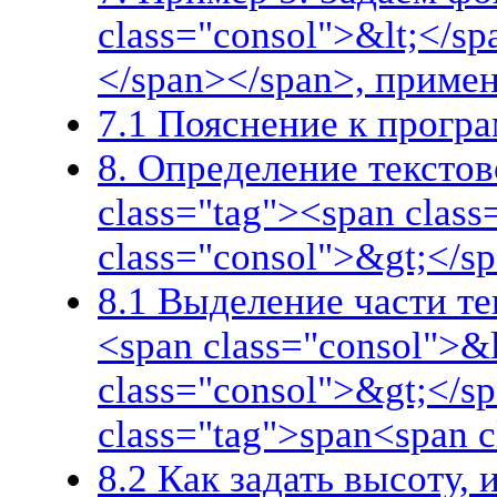
class="consol">&lt;</s
</span></span>, приме
7.1 Пояснение к прогр
8. Определение текстов
class="tag"><span clas
class="consol">&gt;</s
8.1 Выделение части те
<span class="consol">&
class="consol">&gt;</s
class="tag">span<span 
8.2 Как задать высоту,