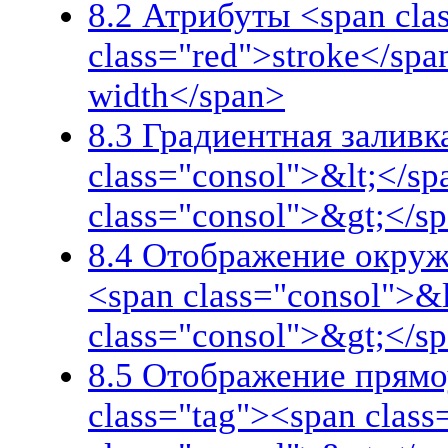
8.2 Атрибуты <span clas
class="red">stroke</spa
width</span>
8.3 Градиентная заливк
class="consol">&lt;</sp
class="consol">&gt;</s
8.4 Отображение окружн
<span class="consol">&l
class="consol">&gt;</s
8.5 Отображение прямо
class="tag"><span class