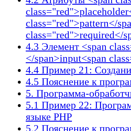
class="red">placeholder
class="red">pattern</sp
class="red">required</s
4.3 Элемент <span class
</span>input<span clas
4.4 Пример 21: Создан
4.5 Пояснение к прогр
5. Программа-обработч
5.1 Пример 22: Програ
языке PHP
5.2 Пояснение к прогр