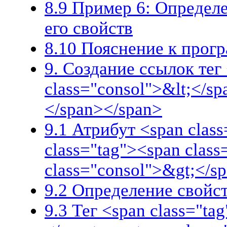
8.9 Пример 6: Определе
его свойств
8.10 Пояснение к прог
9. Создание ссылок тег
class="consol">&lt;</sp
</span></span>
9.1 Атрибут <span class
class="tag"><span clas
class="consol">&gt;</s
9.2 Определение свойс
9.3 Тег <span class="ta