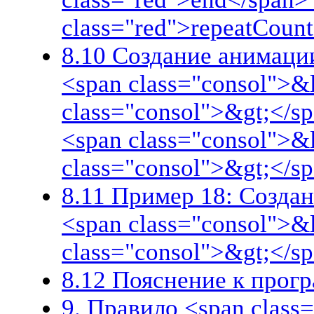
class="red">repeatCoun
8.10 Создание анимации
<span class="consol">&
class="consol">&gt;</sp
<span class="consol">&
class="consol">&gt;</s
8.11 Пример 18: Создан
<span class="consol">&
class="consol">&gt;</s
8.12 Пояснение к прог
9. Правило <span clas