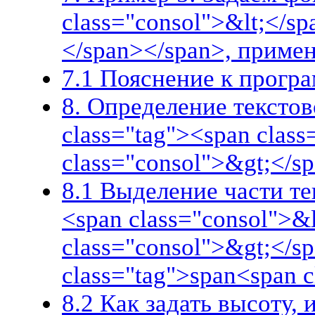
class="consol">&lt;</s
</span></span>, приме
7.1 Пояснение к прогр
8. Определение текстов
class="tag"><span clas
class="consol">&gt;</s
8.1 Выделение части те
<span class="consol">&
class="consol">&gt;</s
class="tag">span<span 
8.2 Как задать высоту,