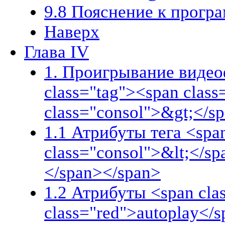
9.8 Пояснение к прогр
Наверх
Глава IV
1. Проигрывание видеоф
class="tag"><span clas
class="consol">&gt;</s
1.1 Атрибуты тега <spa
class="consol">&lt;</s
</span></span>
1.2 Атрибуты <span cla
class="red">autoplay</