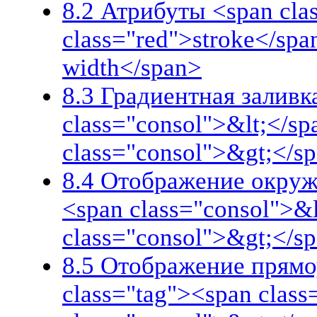
8.2 Атрибуты <span clas
class="red">stroke</spa
width</span>
8.3 Градиентная заливк
class="consol">&lt;</sp
class="consol">&gt;</s
8.4 Отображение окружн
<span class="consol">&l
class="consol">&gt;</s
8.5 Отображение прямо
class="tag"><span class