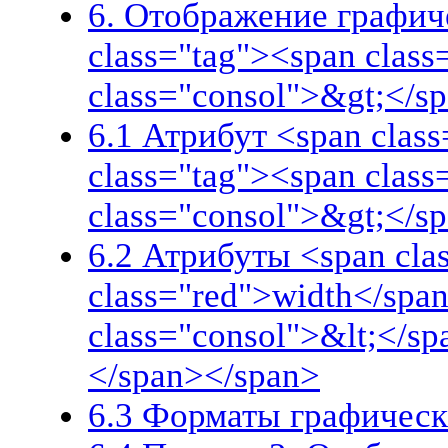
6. Отображение графич
class="tag"><span clas
class="consol">&gt;</s
6.1 Атрибут <span class
class="tag"><span clas
class="consol">&gt;</s
6.2 Атрибуты <span cla
class="red">width</span
class="consol">&lt;</s
</span></span>
6.3 Форматы графических