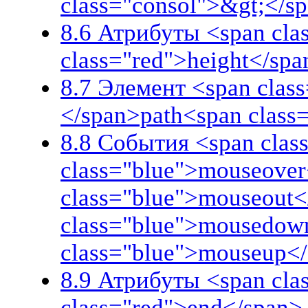
class="consol">&gt;</s
8.6 Атрибуты <span cla
class="red">height</spa
8.7 Элемент <span class
</span>path<span class
8.8 События <span class
class="blue">mouseover
class="blue">mouseout<
class="blue">mousedow
class="blue">mouseup<
8.9 Атрибуты <span cla
class="red">end</span>