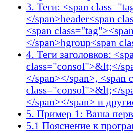
3. Теги: <span class="t
</span>header<span cla
<span class="tag"><span
</span>hgroup<span cla
4. Теги заголовков: <sp
class="consol">&lt;</s
</span></span>, <span 
class="consol">&lt;</s
</span></span> и други
5. Пример 1: Ваша пер
5.1 Пояснение к прогр