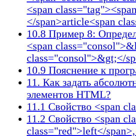
<span class="tag"><span
</span>article<span cl
10.8 Пример 8: Определ
<span class="consol">&
class="consol">&gt;</s
10.9 Пояснение к прог
11. Как задать абсолю
элементов HTML?
11.1 Свойство <span cla
11.2 Свойство <span cl
class="red">left</span>