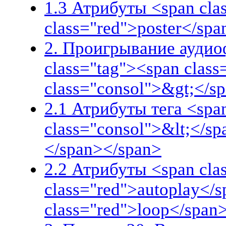
1.3 Атрибуты <span cla
class="red">poster</spa
2. Проигрывание аудиоф
class="tag"><span clas
class="consol">&gt;</s
2.1 Атрибуты тега <spa
class="consol">&lt;</s
</span></span>
2.2 Атрибуты <span clas
class="red">autoplay</s
class="red">loop</span