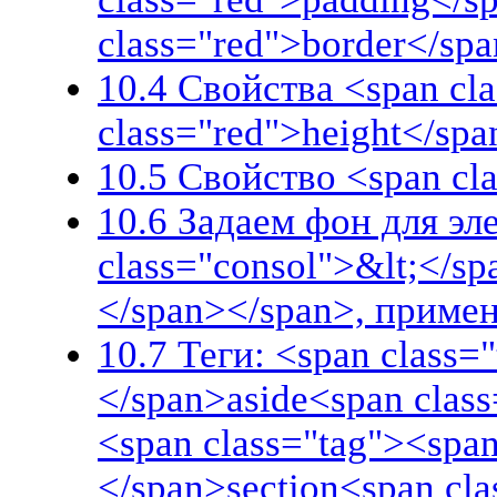
class="red">border</sp
10.4 Свойства <span cl
class="red">height</spa
10.5 Свойство <span cl
10.6 Задаем фон для эл
class="consol">&lt;</sp
</span></span>, приме
10.7 Теги: <span class=
</span>aside<span clas
<span class="tag"><span
</span>section<span cl