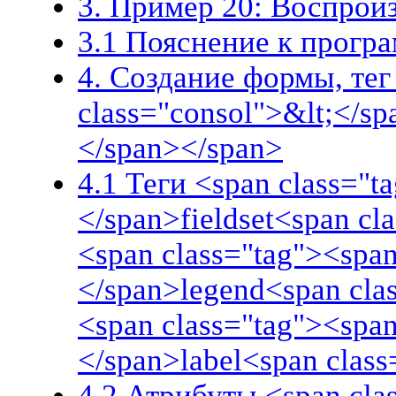
3. Пример 20: Воспрои
3.1 Пояснение к прогр
4. Создание формы, тег
class="consol">&lt;</s
</span></span>
4.1 Теги <span class="t
</span>fieldset<span cl
<span class="tag"><span
</span>legend<span cla
<span class="tag"><span
</span>label<span clas
4.2 Атрибуты <span cla