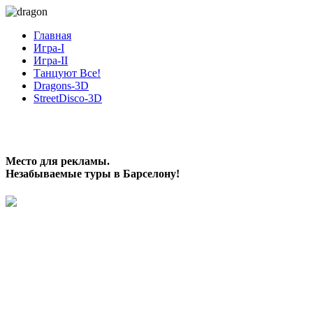
Главная
Игра-I
Игра-II
Танцуют Все!
Dragons-3D
StreetDisco-3D
Место для рекламы.
Незабываемые туры в Барселону!