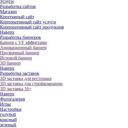
Услуги
Разработка сайтов
Магазин
Креативный сайт
Корпоративный сайт услуги
Корпоративный сайт продукция
Наверх
Разработка баннеров
Баннер с VF эффектами
Анимационный баннер
Прозрачный баннер
Игровой баннер
3D баннер
Наверх
Разработка заставок
3D заставка для ресторана
3D заставка для стройкомпании
3D заставка 16+
Наверх
Фотогалерея
Игры
Настройки
голубой
красный
зеленый